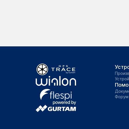
Устр
Произ
Устро
Помо
Докум
Форум