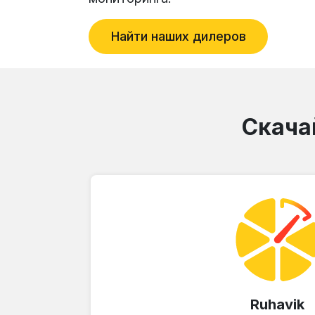
Найти наших дилеров
Скача
Ruhavik