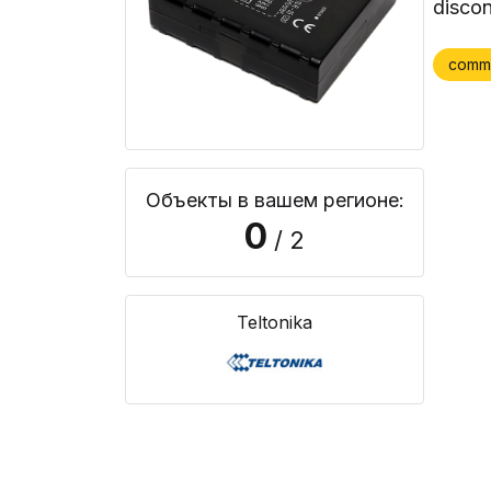
discon
comm
Объекты в вашем регионе:
0
/ 2
Teltonika