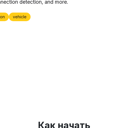
nection detection, and more.
on
vehicle
Как начать