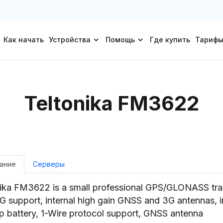
Как начать
Устройства
Помощь
Где купить
Тариф
Teltonika FM3622
ание
Серверы
nika FM3622 is a small professional GPS/GLONASS tra
G support, internal high gain GNSS and 3G antennas, i
 battery, 1-Wire protocol support, GNSS antenna