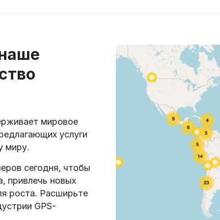
 наше
ство
ерживает мировое
редлагающих услуги
у миру.
еров сегодня, чтобы
, привлечь новых
ля роста. Расширьте
ндустрии GPS-