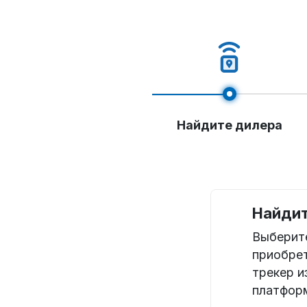
Найдите дилера
Найдит
Выберите
приобре
трекер и
платфор