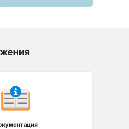
ожения
окументация