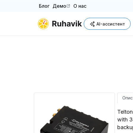
Блог
Демо
О нас
(opens in a new tab)
AI-ассистент
Опис
Telto
with 3
backup