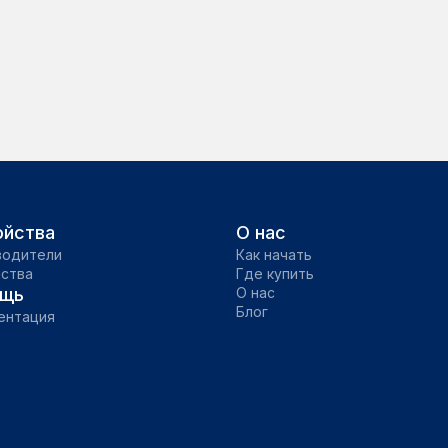
ойства
О нас
водители
Как начать
йства
Где купить
щь
О нас
Блог
ентация