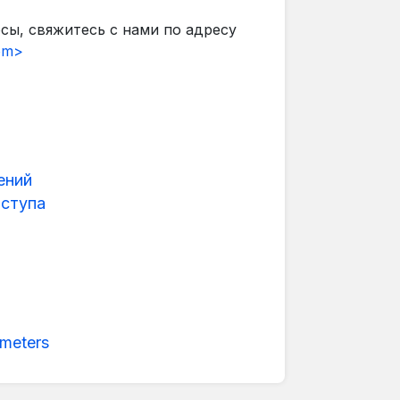
осы, свяжитесь с нами по адресу
om>
ений
оступа
meters