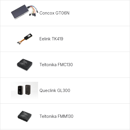
Concox GT06N
Eelink TK419
Teltonika FMC130
Queclink GL300
Teltonika FMM130