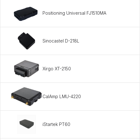
Positioning Universal FJ1510MA
Sinocastel D-218L
Xirgo XT-2150
CalAmp LMU-4220
iStartek PT60