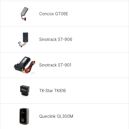
Concox GT06E
Sinotrack ST-906
Sinotrack ST-901
TK-Star TK816
Queclink GL300M