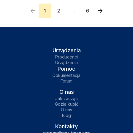
dystrybucji biznesowej i budownictwa,
Ruhavik do śledzenia prywatnych pojazdów i
1
2
...
6
mienia oraz Petovik do śledzenia zwierząt
domowych.Dzięki trackerom Sucre Lee
użytkownicy mogą śledzić pojazdy, rowery,
skutery i inne w czasie rzeczywistym, tworzyć
geozony, otrzymywać powiadomienia, a
Urządzenia
nawet zdalnie blokować lub odblokowywać
Producenci
Urządzenia
silniki, aby zapobiec kradzieży. Zapoznaj się z
Pomoc
szczegółowymi instrukcjami połączenia na
Dokumentacja
naszej stronie internetowej i popraw swoje
Forum
doświadczenia w śledzeniu z GPS-Trace.
O nas
Jak zacząć
Gdzie kupić
O nas
Blog
Kontakty
support@gps-trace.com