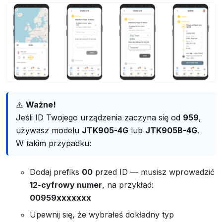
⚠️
Ważne!
Jeśli ID Twojego urządzenia zaczyna się od
959
,
używasz modelu
JTK905-4G
lub
JTK905B-4G
.
W takim przypadku:
Dodaj prefiks
00
przed ID — musisz wprowadzić
12-cyfrowy numer
, na przykład:
00959xxxxxxx
Upewnij się, że wybrałeś dokładny typ