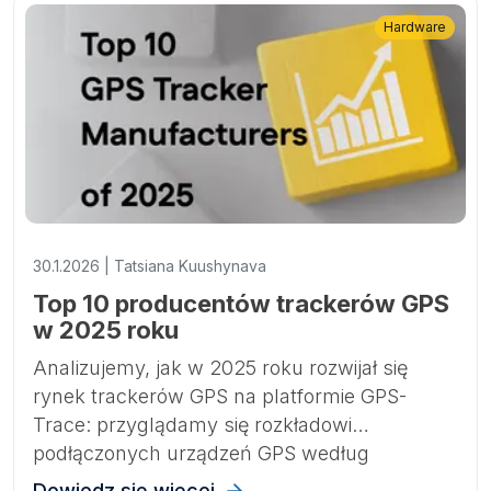
Hardware
30.1.2026 | Tatsiana Kuushynava
Top 10 producentów trackerów GPS
w 2025 roku
Analizujemy, jak w 2025 roku rozwijał się
rynek trackerów GPS na platformie GPS-
Trace: przyglądamy się rozkładowi
podłączonych urządzeń GPS według
producentów, identyfikujemy najszybciej
Dowiedz się więcej