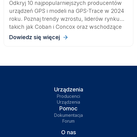
Odkryj 10 najpopularniejszych producentów
urządzeń GPS i modeli na GPS-Trace w 2024
roku. Poznaj trendy wzrostu, liderów rynku
takich jak Coban i Concox oraz wschodzące
marki kształtujące przyszłość monitoringu
Dowiedz się więcej
GPS.
Urządzenia
Producenci
Urządzenia
Pomoc
Dokumentacja
Forum
O nas