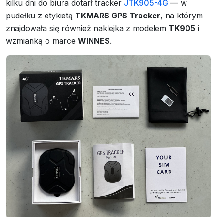
kilku dni do biura dotarł tracker
JTK905-4G
— w
pudełku z etykietą
TKMARS GPS Tracker
, na którym
znajdowała się również naklejka z modelem
TK905
i
wzmianką o marce
WINNES
.