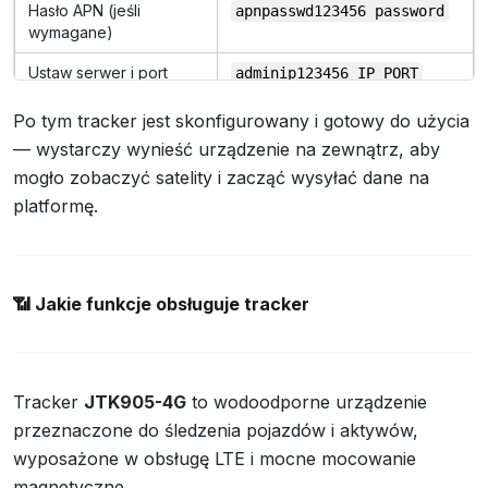
Hasło APN (jeśli
apnpasswd123456 password
wymagane)
Ustaw serwer i port
adminip123456 IP PORT
(podany w sekcji „Sprzęt”)
Po tym tracker jest skonfigurowany i gotowy do użycia
Ustaw strefę czasową
timezone123456 0
— wystarczy wynieść urządzenie na zewnątrz, aby
(UTC+0)
mogło zobaczyć satelity i zacząć wysyłać dane na
Ustaw interwał
(od 10 do
upload123456 10
platformę.
przesyłania danych
300 sekund)
Tryb uśpienia po
sleep123456 shock
wstrząsie
📶
Jakie funkcje obsługuje tracker
Tryb uśpienia
sleep123456 time
czasowego
Tracker
JTK905-4G
to wodoodporne urządzenie
przeznaczone do śledzenia pojazdów i aktywów,
wyposażone w obsługę LTE i mocne mocowanie
magnetyczne