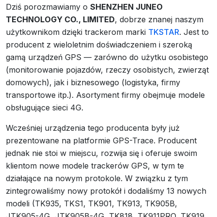
Dziś porozmawiamy o
SHENZHEN JUNEO
TECHNOLOGY CO., LIMITED
, dobrze znanej naszym
użytkownikom dzięki trackerom marki
TKSTAR
. Jest to
producent z wieloletnim doświadczeniem i szeroką
gamą urządzeń GPS — zarówno do użytku osobistego
(monitorowanie pojazdów, rzeczy osobistych, zwierząt
domowych), jak i biznesowego (logistyka, firmy
transportowe itp.). Asortyment firmy obejmuje modele
obsługujące sieci 4G.
Wcześniej urządzenia tego producenta były już
prezentowane na platformie GPS-Trace. Producent
jednak nie stoi w miejscu, rozwija się i oferuje swoim
klientom nowe modele trackerów GPS, w tym te
działające na nowym protokole. W związku z tym
zintegrowaliśmy nowy protokół i dodaliśmy 13 nowych
modeli (TK935, TKS1, TK901, TK913, TK905B,
JTK905-4G, JTK905B-4G, TK818, TK911PRO, TK919,