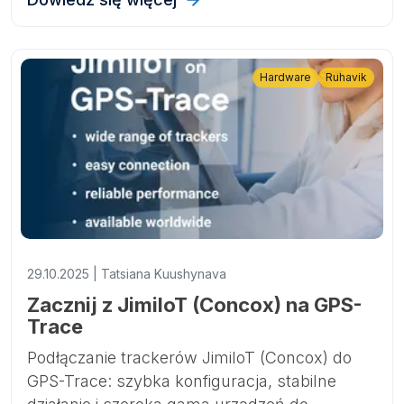
rosnące marki i modele oraz wskazujemy
kluczowe trendy, takie jak rosnąca
popularność trackerów obsługujących 4G i
Hardware
Ruhavik
Bluetooth.
29.10.2025 | Tatsiana Kuushynava
Zacznij z JimiIoT (Concox) na GPS-
Trace
Podłączanie trackerów JimiIoT (Concox) do
GPS-Trace: szybka konfiguracja, stabilne