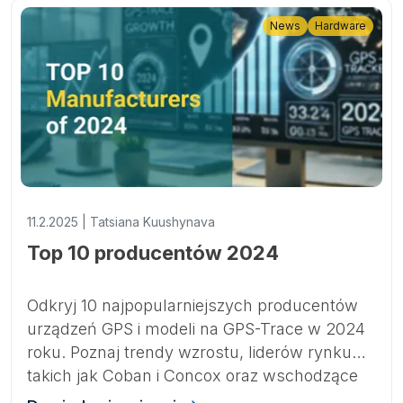
News
Hardware
11.2.2025 | Tatsiana Kuushynava
Top 10 producentów 2024
Odkryj 10 najpopularniejszych producentów
urządzeń GPS i modeli na GPS-Trace w 2024
roku. Poznaj trendy wzrostu, liderów rynku
takich jak Coban i Concox oraz wschodzące
marki kształtujące przyszłość monitoringu