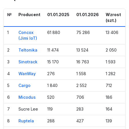
№
Producent
01.01.2025
01.01.2026
Wzrost
(szt.)
1
Concox
61 880
75 286
13 406
(Jimi IoT)
2
Teltonika
11 474
13 524
2 050
3
Sinotrack
15 170
16 763
1 593
4
WanWay
276
1 558
1 282
5
Cargo
1 840
2 552
712
6
Micodus
520
706
186
7
Sucre Lee
119
283
164
8
Ruptela
288
427
139