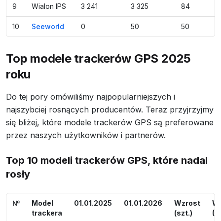
9
Wialon IPS
3 241
3 325
84
10
Seeworld
0
50
50
Top modele trackerów GPS 2025
roku
Do tej pory omówiliśmy najpopularniejszych i
najszybciej rosnących producentów. Teraz przyjrzyjmy
się bliżej, które modele trackerów GPS są preferowane
przez naszych użytkowników i partnerów.
Top 10 modeli trackerów GPS, które nadal
rosły
№
Model
01.01.2025
01.01.2026
Wzrost
Wz
trackera
(szt.)
(%