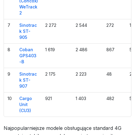
(Concox)
WeTrack
2
7
Sinotrac
2 272
2 544
272
12
k ST-
905
8
Coban
1 619
2 486
867
53
GPS403
-B
9
Sinotrac
2 175
2 223
48
2.
k ST-
907
10
Cargo
921
1 403
482
52
Unit
(CU3)
Najpopularniejsze modele obsługujące standard 4G