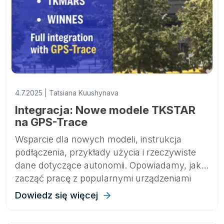
4.7.2025 | Tatsiana Kuushynava
Integracja: Nowe modele TKSTAR
na GPS-Trace
Wsparcie dla nowych modeli, instrukcja
podłączenia, przykłady użycia i rzeczywiste
dane dotyczące autonomii. Opowiadamy, jak
zacząć pracę z popularnymi urządzeniami
TKSTAR, TKMARS i WINNES w Ruhavik i
Dowiedz się więcej
Forguard.