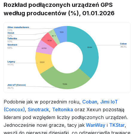
Rozkład podłączonych urządzeń GPS
według producentów (%), 01.01.2026
Podobnie jak w poprzednim roku,
Coban
,
Jimi IoT
(Concox)
,
Sinotrack
,
Teltonika
oraz Xexun pozostają
liderami pod względem liczby podłączonych urządzeń.
Jednocześnie nowi gracze, tacy jak
WanWay
i
TKStar
,
weszli do pierwszej dziesiątki, co odzwierciedla trwające