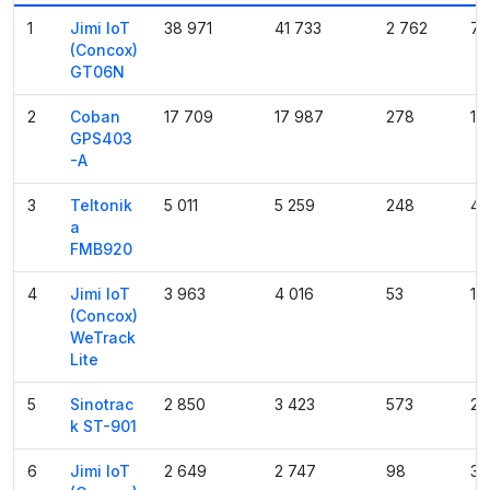
1
Jimi IoT
38 971
41 733
2 762
7.
(Concox)
GT06N
2
Coban
17 709
17 987
278
1.
GPS403
-A
3
Teltonik
5 011
5 259
248
4.
a
FMB920
4
Jimi IoT
3 963
4 016
53
1.
(Concox)
WeTrack
Lite
5
Sinotrac
2 850
3 423
573
20
k ST-901
6
Jimi IoT
2 649
2 747
98
3.