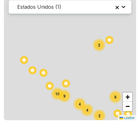
TrackWise International
T
Estados Unidos (1)
1021, East Empire Street, Luna Park, San José, Santa Clara County, California, 95112, Estados Unidos de América
2
10
9
+
8
4
−
4
2
Leaflet