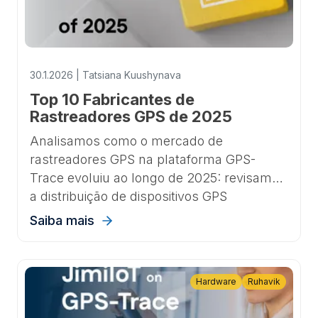
30.1.2026 | Tatsiana Kuushynava
Top 10 Fabricantes de
Rastreadores GPS de 2025
Analisamos como o mercado de
rastreadores GPS na plataforma GPS-
Trace evoluiu ao longo de 2025: revisamos
a distribuição de dispositivos GPS
conectados por fabricante, identificamos
Saiba mais
as marcas e modelos de crescimento mais
rápido e destacamos as principais
tendências, como o aumento de
Hardware
Ruhavik
rastreadores 4G e com Bluetooth.