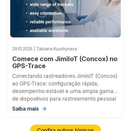
29.10.2025 | Tatsiana Kuushynava
Comece com JimiIoT (Concox) no
GPS-Trace
Conectando rastreadores JimiIoT (Concox)
ao GPS-Trace: configuração rápida,
desempenho estável e uma ampla gama
de dispositivos para rastreamento pessoal
e empresarial.
Saiba mais
Confira outros tópicos