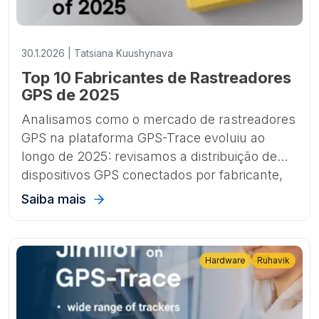
30.1.2026 | Tatsiana Kuushynava
Top 10 Fabricantes de Rastreadores
GPS de 2025
Analisamos como o mercado de rastreadores
GPS na plataforma GPS-Trace evoluiu ao
longo de 2025: revisamos a distribuição de
dispositivos GPS conectados por fabricante,
identificamos as marcas e modelos de
Saiba mais
crescimento mais rápido e destacamos as
principais tendências, como o aumento de
rastreadores 4G e com Bluetooth.
Hardware
Ruhavik