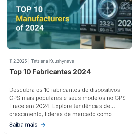
11.2.2025 | Tatsiana Kuushynava
Top 10 Fabricantes 2024
Descubra os 10 fabricantes de dispositivos
GPS mais populares e seus modelos no GPS-
Trace em 2024. Explore tendências de
crescimento, líderes de mercado como
Coban e Concox, e marcas emergentes que
Saiba mais
estão moldando o futuro do rastreamento
GPS.