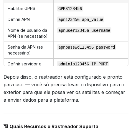
Habilitar GPRS
GPRS123456
Definir APN
apn123456 apn_value
Nome de usuário da
apnuser123456 username
APN (se necessário)
Senha da APN (se
apnpasswd123456 password
necessário)
Definir servidor e
adminip123456 IP PORT
porta
(especificado na seção
“Hardware”)
Depois disso, o rastreador está configurado e pronto
para uso — você só precisa levar o dispositivo para o
Definir fuso horário
timezone123456 0
exterior para que ele possa ver os satélites e começar
(UTC+0)
a enviar dados para a plataforma.
Definir intervalo de
(de 10 a 300
upload123456 10
envio de dados
segundos)
Modo de suspensão
sleep123456 shock
📶
Quais Recursos o Rastreador Suporta
por choque