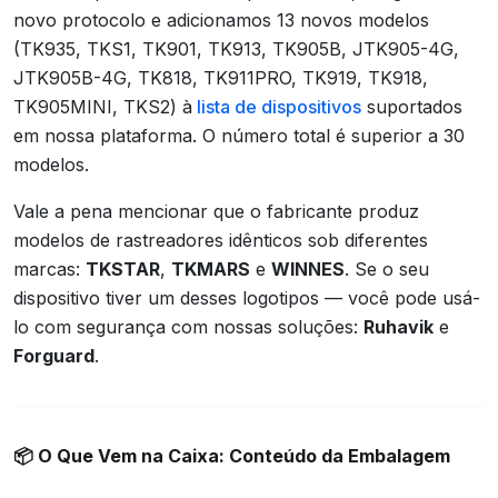
novo protocolo e adicionamos 13 novos modelos
(TK935, TKS1, TK901, TK913, TK905B, JTK905-4G,
JTK905B-4G, TK818, TK911PRO, TK919, TK918,
TK905MINI, TKS2) à
lista de dispositivos
suportados
em nossa plataforma. O número total é superior a 30
modelos.
Vale a pena mencionar que o fabricante produz
modelos de rastreadores idênticos sob diferentes
marcas:
TKSTAR
,
TKMARS
e
WINNES
. Se o seu
dispositivo tiver um desses logotipos — você pode usá-
lo com segurança com nossas soluções:
Ruhavik
e
Forguard
.
📦
O Que Vem na Caixa: Conteúdo da Embalagem