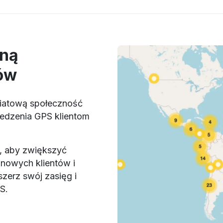
lną
ów
wiatową społeczność
ledzenia GPS klientom
, aby zwiększyć
 nowych klientów i
zerz swój zasięg i
S.