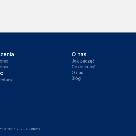
zenia
O nas
enci
Jak zacząć
enia
Gdzie kupić
c
O nas
Blog
ntacja
ght © 2007-2026 «Gurtam»