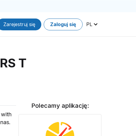
Zarejestruj się
Zaloguj się
PL
 RS T
Polecamy aplikację:
 with
nnas.