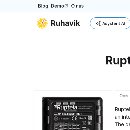
Blog
Demo
O nas
(opens in a new tab)
Asystent AI
Rupt
Opis
Ruptel
an int
The de