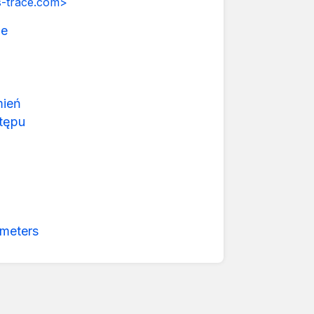
-trace.com>
ie
mień
tępu
meters