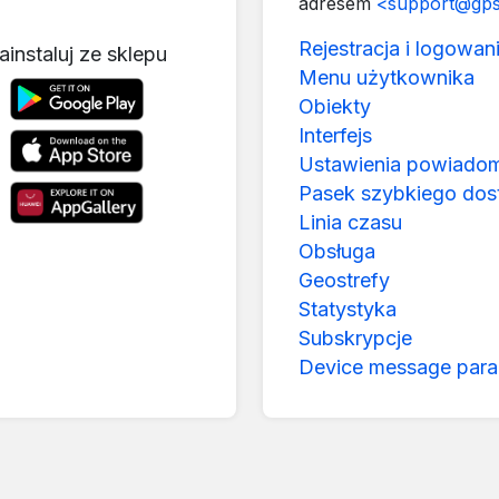
adresem
<support@gps
Rejestracja i logowan
ainstaluj ze sklepu
Menu użytkownika
Obiekty
Interfejs
Ustawienia powiado
Pasek szybkiego dos
Linia czasu
Obsługa
Geostrefy
Statystyka
Subskrypcje
Device message para