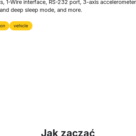
s, 1-Wire interface, RS-232 port, 3-axis accelerometer
and deep sleep mode, and more.
on
vehicle
Jak zacząć