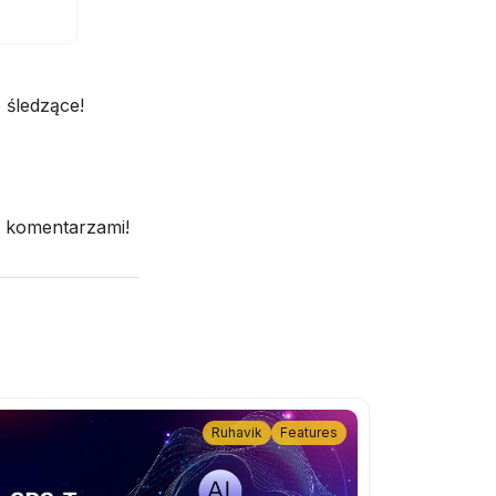
 śledzące!
mi komentarzami!
Ruhavik
Features