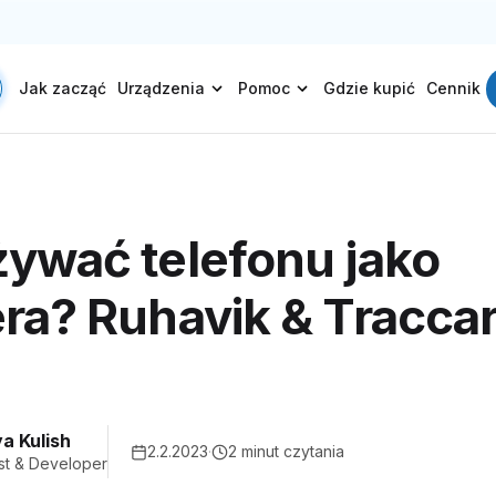
Jak zacząć
Urządzenia
Pomoc
Gdzie kupić
Cennik
żywać telefonu jako
era? Ruhavik & Tracca
a Kulish
2.2.2023
·
2 minut czytania
st & Developer