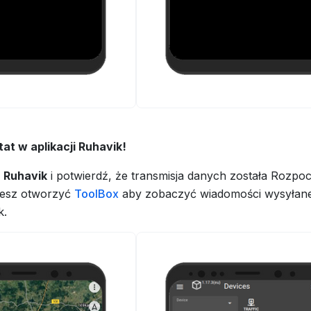
tat w aplikacji Ruhavik!
ę
Ruhavik
i potwierdź, że transmisja danych została Rozpoc
esz otworzyć
ToolBox
aby zobaczyć wiadomości wysyłane
k.