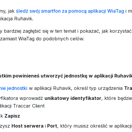
śmy, jak
śledź swój smartfon za pomocą aplikacji WiaTag
i m
likacja Ruhavik.
 bardziej zagłębić się w ten temat i pokazać, jak korzystać 
amiast WiaTag do podobnych celów.
tkim powinieneś utworzyć jednostkę w aplikacji Ruhavi
ie jednostki
w aplikacji Ruhavik, określ typ urządzenia
Tra
yfikatora wprowadź
unikatowy identyfikator
, które będzi
ikacji Traccar Client
isk
Zapisz
czysz
Host serwera
i
Port
, który musisz określić w aplikacj