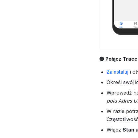
🟡 Połącz Tracc
Zainstaluj
i ot
Określ swój i
Wprowadź hos
polu Adres U
W razie potrz
Częstotliwość
Włącz
Stan u