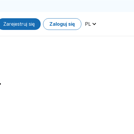
Zarejestruj się
Zaloguj się
PL
r