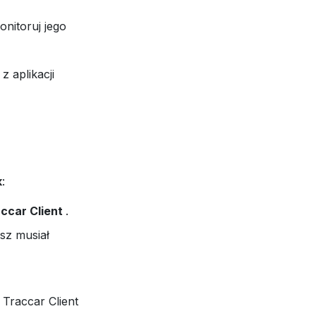
onitoruj jego
z aplikacji
k
:
ccar Client
.
esz musiał
i Traccar Client