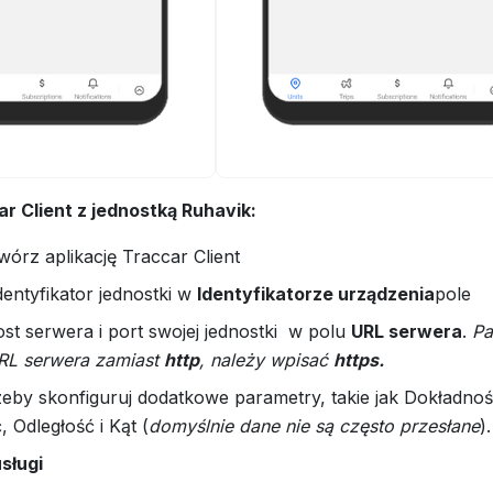
ar Client z jednostką Ruhavik:
wórz aplikację Traccar Client
dentyfikator jednostki w
Identyfikatorze urządzenia
pole
t serwera i port swojej jednostki w polu
URL serwera
.
Pa
RL serwera zamiast
http
, należy wpisać
https.
eby skonfiguruj dodatkowe parametry, takie jak Dokładność 
, Odległość i Kąt (
domyślnie dane nie są często przesłane
).
sługi