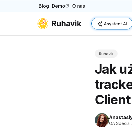
Blog
Demo
O nas
(opens in a new tab)
Asystent AI
Ruhavik
Jak u
track
Client
Anastasiy
QA Speciali