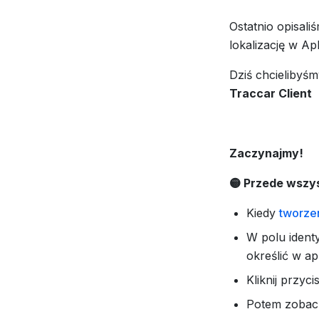
Ostatnio opisali
lokalizację w Ap
Dziś chcielibyśmy
Traccar Client
z
Zaczynajmy!
🟡 Przede wszys
Kiedy
tworzen
W polu ident
określić w apl
Kliknij przyc
Potem zoba