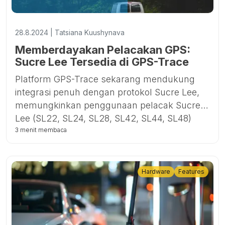
28.8.2024 | Tatsiana Kuushynava
Memberdayakan Pelacakan GPS:
Sucre Lee Tersedia di GPS-Trace
Platform GPS-Trace sekarang mendukung
integrasi penuh dengan protokol Sucre Lee,
memungkinkan penggunaan pelacak Sucre
Lee (SL22, SL24, SL28, SL42, SL44, SL48)
secara mulus di semua aplikasi GPS-Trace.
3 menit membaca
Ini termasuk aplikasi Forguard untuk distribusi
bisnis dan konstruksi, Ruhavik untuk
pelacakan kendaraan dan properti pribadi,
Hardware
Features
dan Petovik untuk pelacakan hewan
peliharaan.Dengan pelacak Sucre Lee,
pengguna dapat melacak kendaraan, sepeda,
skuter, dan lainnya secara real-time,