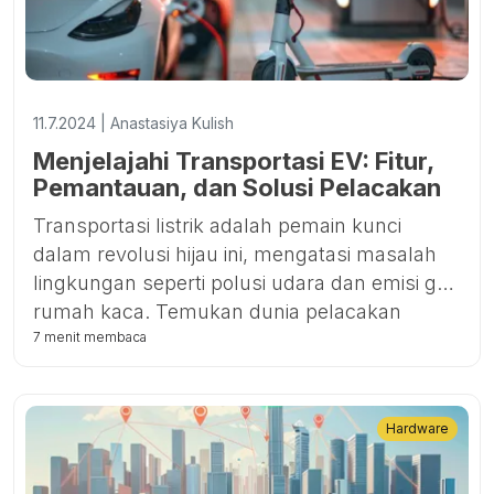
membuat geofence, menerima notifikasi, dan
bahkan memblokir atau membuka blokir
mesin dari jarak jauh untuk mencegah
pencurian. Jelajahi instruksi koneksi yang
11.7.2024 | Anastasiya Kulish
detail di situs web kami dan tingkatkan
Menjelajahi Transportasi EV: Fitur,
pengalaman pelacakan Anda dengan GPS-
Pemantauan, dan Solusi Pelacakan
Trace.
Transportasi listrik adalah pemain kunci
dalam revolusi hijau ini, mengatasi masalah
lingkungan seperti polusi udara dan emisi gas
rumah kaca. Temukan dunia pelacakan
kendaraan listrik (EV), menjelajahi berbagai
7 menit membaca
jenis EV, manfaatnya, dan fitur penting dari
pelacak GPS.
Hardware