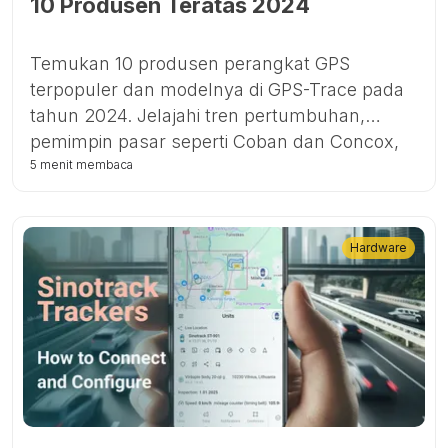
10 Produsen Teratas 2024
Temukan 10 produsen perangkat GPS
terpopuler dan modelnya di GPS-Trace pada
tahun 2024. Jelajahi tren pertumbuhan,
pemimpin pasar seperti Coban dan Concox,
serta merek-merek baru yang membentuk
5 menit membaca
masa depan pelacakan GPS.
Hardware