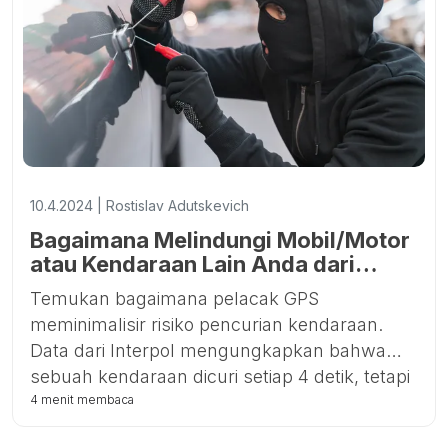
menggunakan aplikasi Ruhavik, Petovik, atau
Forguard, dan mulailah mengelola aset Anda
dengan lebih efektif hari ini!
10.4.2024 | Rostislav Adutskevich
Bagaimana Melindungi Mobil/Motor
atau Kendaraan Lain Anda dari
Pencurian dengan Pelacak GPS?
Temukan bagaimana pelacak GPS
meminimalisir risiko pencurian kendaraan.
Data dari Interpol mengungkapkan bahwa
sebuah kendaraan dicuri setiap 4 detik, tetapi
pemasangan pelacak GPS dapat mengurangi
4 menit membaca
risiko ini hingga 3-5 kali lipat. Artikel kami