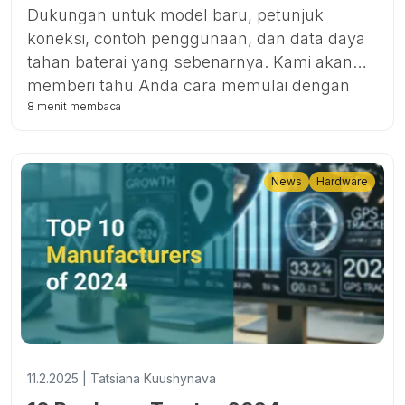
Dukungan untuk model baru, petunjuk
koneksi, contoh penggunaan, dan data daya
tahan baterai yang sebenarnya. Kami akan
memberi tahu Anda cara memulai dengan
perangkat populer TKSTAR, TKMARS, dan
8 menit membaca
WINNES di Ruhavik dan Forguard.
News
Hardware
11.2.2025 | Tatsiana Kuushynava