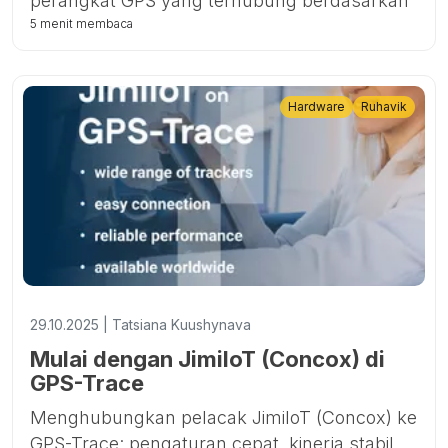
perangkat GPS yang terhubung berdasarkan
produsen, mengidentifikasi merek dan model
5 menit membaca
yang pertumbuhannya paling cepat, serta
menyoroti tren utama seperti meningkatnya
penggunaan pelacak 4G dan yang
Hardware
Ruhavik
mendukung Bluetooth.
29.10.2025 | Tatsiana Kuushynava
Mulai dengan JimiIoT (Concox) di
GPS-Trace
Menghubungkan pelacak JimiIoT (Concox) ke
GPS-Trace: pengaturan cepat, kinerja stabil,