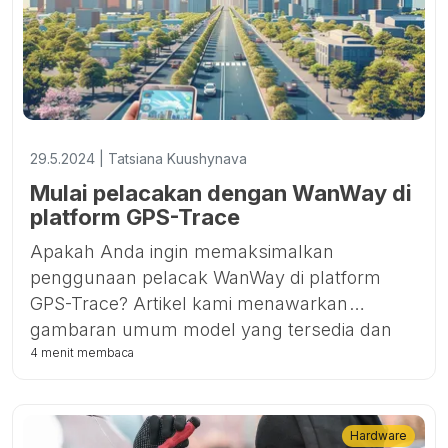
29.5.2024 | Tatsiana Kuushynava
Mulai pelacakan dengan WanWay di
platform GPS-Trace
Apakah Anda ingin memaksimalkan
penggunaan pelacak WanWay di platform
GPS-Trace? Artikel kami menawarkan
gambaran umum model yang tersedia dan
menyediakan instruksi rinci dengan perintah
4 menit membaca
SMS untuk mengatur pelacak Anda. Pelajari
cara mengonfigurasi WanWay untuk melacak
transportasi atau properti lainnya
Hardware