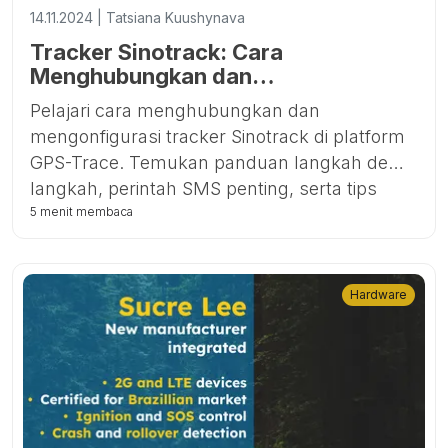
14.11.2024 | Tatsiana Kuushynava
Tracker Sinotrack: Cara
Menghubungkan dan
Mengonfigurasi
Pelajari cara menghubungkan dan
mengonfigurasi tracker Sinotrack di platform
GPS-Trace. Temukan panduan langkah demi
langkah, perintah SMS penting, serta tips
untuk pelacakan dan manajemen armada
5 menit membaca
yang efisien.
Hardware