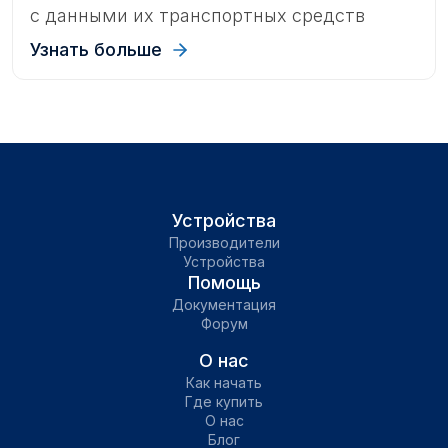
с данными их транспортных средств
через AI-ассистентов.Теперь вы можете
Узнать больше
получить доступ к информации своей
учетной записи, просто задавая вопросы,
без необходимости навигации по
традиционному интерфейсу приложения.
Устройства
Производители
Устройства
Помощь
Документация
Форум
О нас
Как начать
Где купить
О нас
Блог