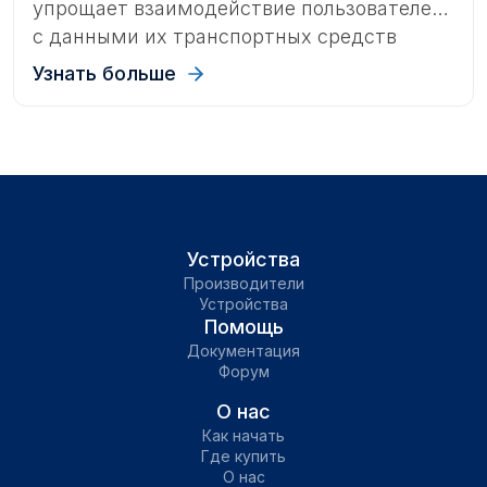
упрощает взаимодействие пользователей
с данными их транспортных средств
через AI-ассистентов.Теперь вы можете
Узнать больше
получить доступ к информации своей
учетной записи, просто задавая вопросы,
без необходимости навигации по
традиционному интерфейсу приложения.
Устройства
Производители
Устройства
Помощь
Документация
Форум
О нас
Как начать
Где купить
О нас