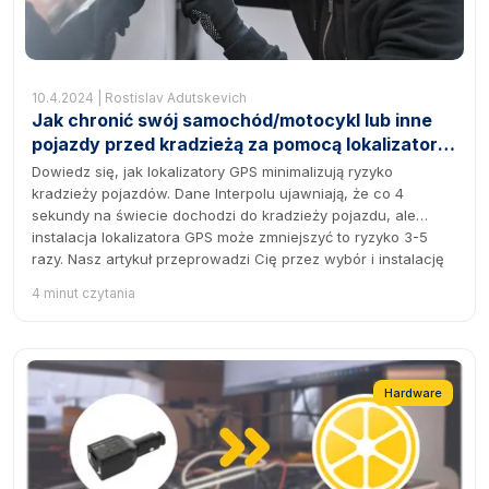
10.4.2024 | Rostislav Adutskevich
Jak chronić swój samochód/motocykl lub inne
pojazdy przed kradzieżą za pomocą lokalizatora
GPS?
Dowiedz się, jak lokalizatory GPS minimalizują ryzyko
kradzieży pojazdów. Dane Interpolu ujawniają, że co 4
sekundy na świecie dochodzi do kradzieży pojazdu, ale
instalacja lokalizatora GPS może zmniejszyć to ryzyko 3-5
razy. Nasz artykuł przeprowadzi Cię przez wybór i instalację
urządzeń GPS, ich wpływ na bezpieczeństwo pojazdu, oraz
4 minut czytania
jak technologia śledzenia GPS pozwala właścicielom na
monitorowanie ich pojazdów w czasie rzeczywistym,
zapewniając maksymalną ochronę przed kradzieżą.
Zoptymalizuj bezpieczeństwo swojego pojazdu z naszym
kompleksowym przewodnikiem po rozwiązaniach GPS.
Hardware