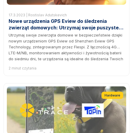
17.3.2023 | Rostislav Adutskevich
Nowe urządzenia GPS Eview do śledzenia
zwierząt domowych: Utrzymaj swoje puszyste
przyjaciółki bezpieczne z GPS-Trace!
Utrzymaj swoje zwierzęta domowe w bezpieczeństwie dzięki
nowym urządzeniom GPS Eview od Shenzhen Eview GPS
Technology, zintegrowanym przez Flespi. Z łącznością 4G
LTE-M/NB, monitorowaniem aktywności i żywotnością baterii
do siedmiu dni, te urządzenia są idealne do śledzenia Twoich
zwierząt.
2 minut czytania
Hardware