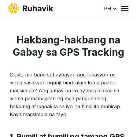
PH
Hakbang-hakbang na
Gabay sa GPS Tracking
Gusto mo bang subaybayan ang lokasyon ng
iyong sasakyan ngunit hindi alam kung paano
magsimula? Ang gabay na ito ay maglalakad sa
iyo sa pamamagitan ng mga pangunahing
hakbang at ipapakita sa iyo na hindi ito mahirap.
Kaya magsimula na tayo.
1. Pumili at bumili ng tamang GPS