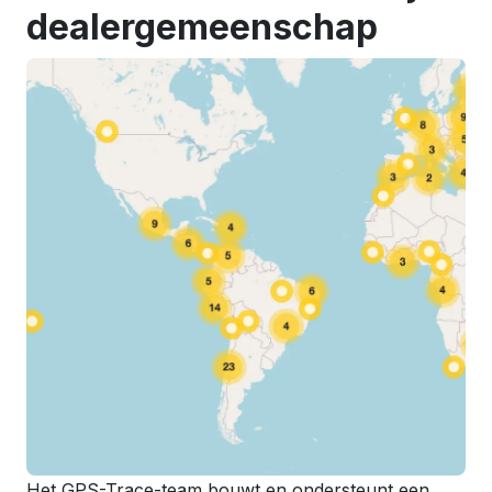
dealergemeenschap
Het GPS-Trace-team bouwt en ondersteunt een