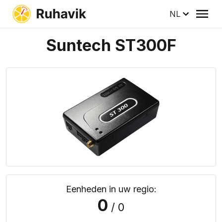
NL
Suntech ST300F
Eenheden in uw regio:
0
/ 0