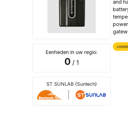
and ha
batter
temper
power 
gatewa
comm
Eenheden in uw regio:
0
/ 1
ST SUNLAB (Suntech)