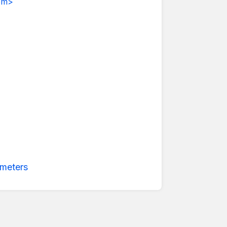
om>
meters