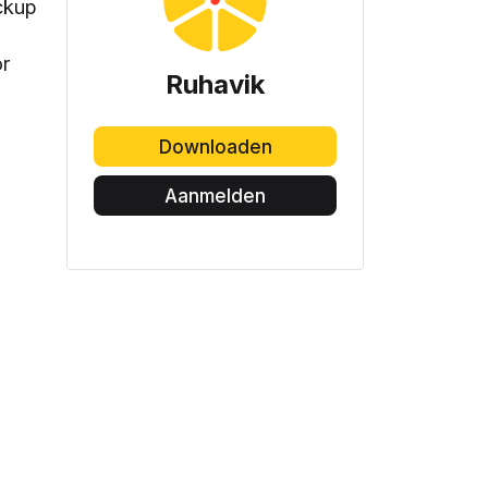
ackup
or
Ruhavik
E
Downloaden
Aanmelden