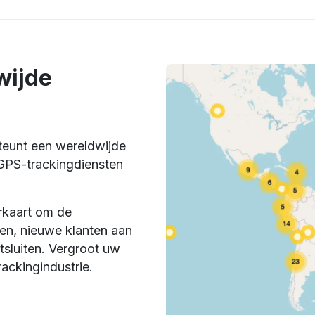
wijde
eunt een wereldwijde
GPS-trackingdiensten
erkaart om de
ten, nieuwe klanten aan
tsluiten. Vergroot uw
ackingindustrie.