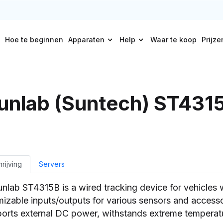
Hoe te beginnen
Apparaten
Help
Waar te koop
Prijze
unlab (Suntech) ST431
rijving
Servers
nlab ST4315B is a wired tracking device for vehicles 
izable inputs/outputs for various sensors and accesso
ports external DC power, withstands extreme temperat