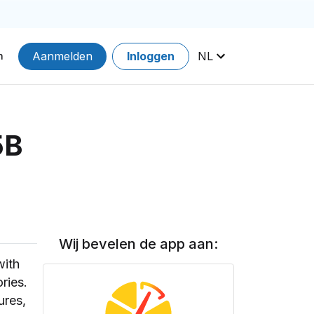
Aanmelden
Inloggen
NL
n
5B
Wij bevelen de app aan:
with
ries.
ures,