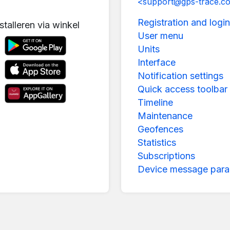
<support@gps-trace.c
Registration and login
stalleren via winkel
User menu
Units
Interface
Notification settings
Quick access toolbar
Timeline
Maintenance
Geofences
Statistics
Subscriptions
Device message para