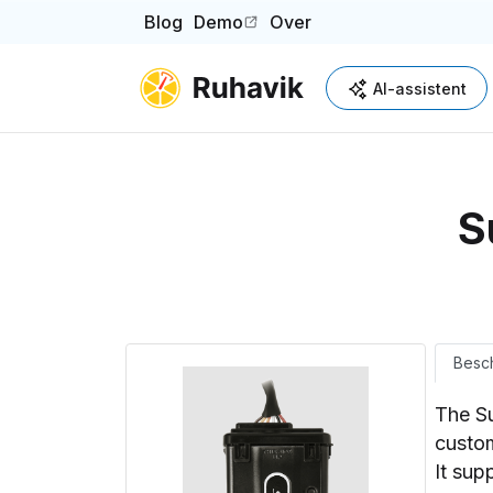
Blog
Demo
Over
(opens in a new tab)
AI-assistent
S
Besch
The Su
custom
It sup