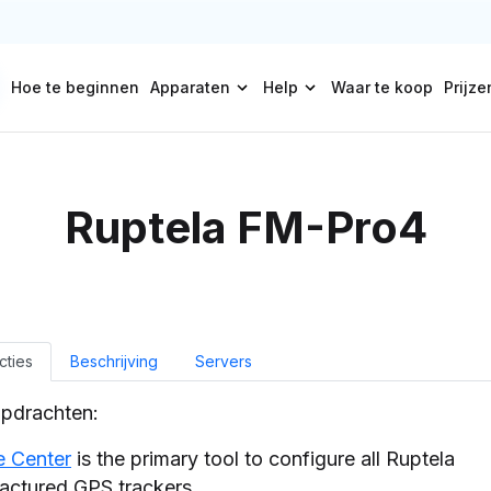
Hoe te beginnen
Apparaten
Help
Waar te koop
Prijze
Ruptela FM-Pro4
cties
Beschrijving
Servers
pdrachten:
e Center
is the primary tool to configure all Ruptela
actured GPS trackers.