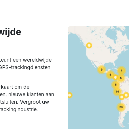
wijde
eunt een wereldwijde
GPS-trackingdiensten
erkaart om de
ten, nieuwe klanten aan
tsluiten. Vergroot uw
ackingindustrie.