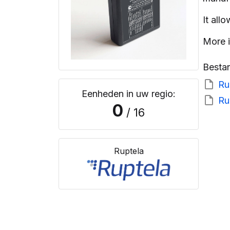
It all
More 
Besta
Ru
Eenheden in uw regio:
Ru
0
/ 16
Ruptela