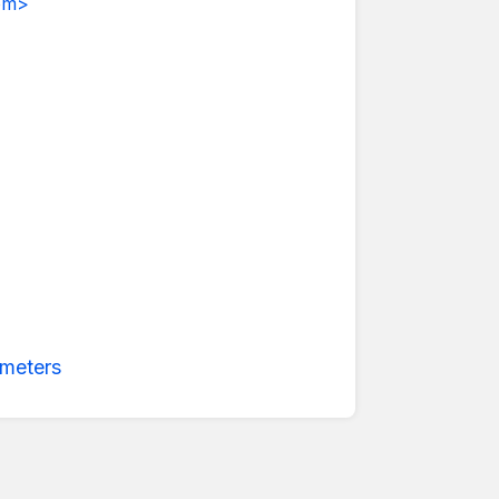
om>
meters