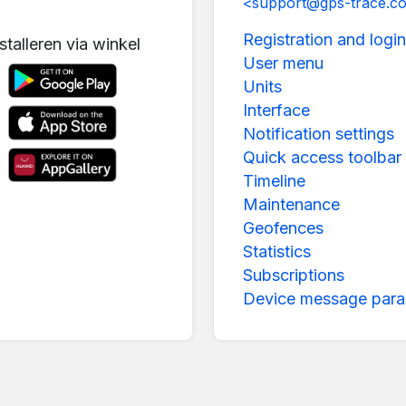
<support@gps-trace.c
Registration and login
stalleren via winkel
User menu
Units
Interface
Notification settings
Quick access toolbar
Timeline
Maintenance
Geofences
Statistics
Subscriptions
Device message para