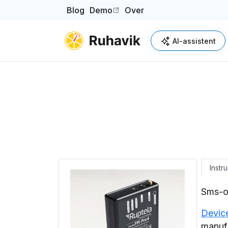
Blog
Demo
Over
(opens in a new tab)
AI-assistent
Instru
Sms-o
Devic
manuf