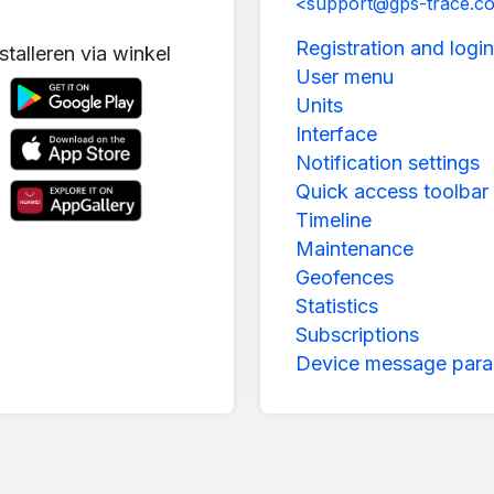
<support@gps-trace.c
Registration and login
stalleren via winkel
User menu
Units
Interface
Notification settings
Quick access toolbar
Timeline
Maintenance
Geofences
Statistics
Subscriptions
Device message para