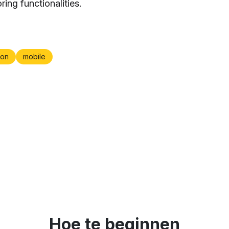
ring functionalities.
on
mobile
Hoe te beginnen