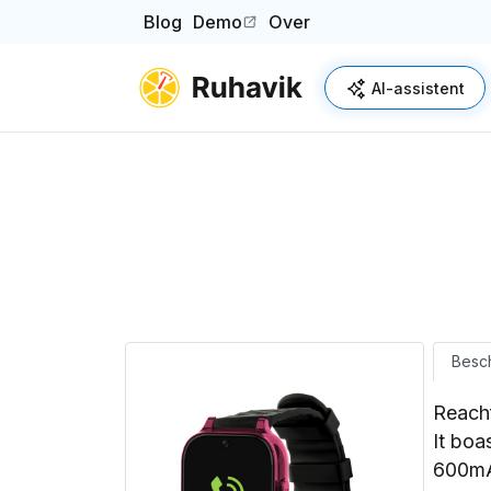
Blog
Demo
Over
(opens in a new tab)
AI-assistent
Besch
Reach
It boa
600mAh