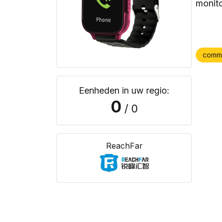
monito
comm
Eenheden in uw regio:
0
/ 0
ReachFar