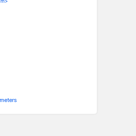
om>
meters