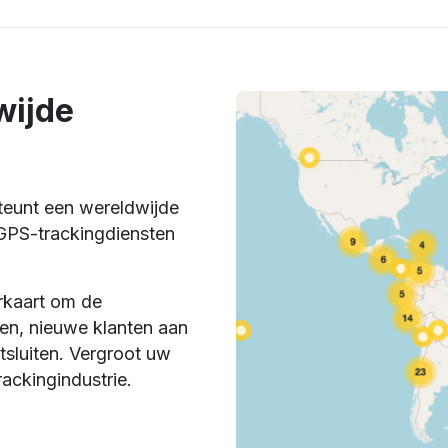
wijde
eunt een wereldwijde
GPS-trackingdiensten
erkaart om de
ten, nieuwe klanten aan
tsluiten. Vergroot uw
ackingindustrie.