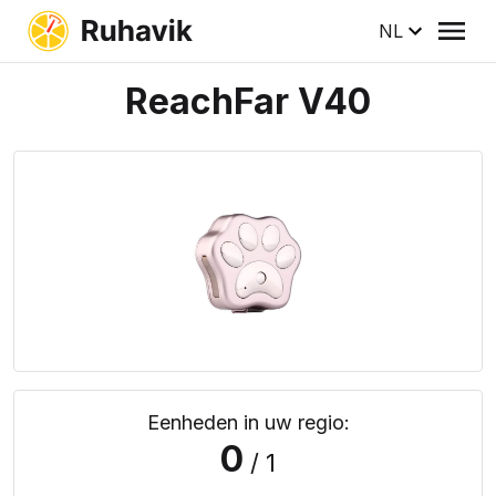
NL
ReachFar V40
Eenheden in uw regio:
0
/ 1