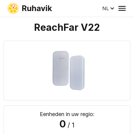
NL
ReachFar V22
Eenheden in uw regio:
0
/ 1