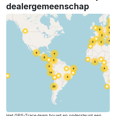
dealergemeenschap
Het GPS-Trace-team bouwt en ondersteunt een