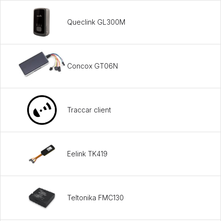
Queclink GL300M
Concox GT06N
Traccar client
Eelink TK419
Teltonika FMC130