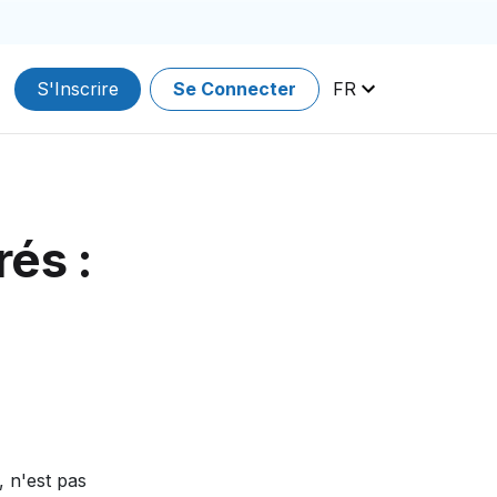
S'Inscrire
Se Connecter
FR
rés :
, n'est pas