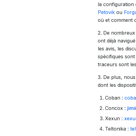
la configuration
Petovik
ou
Forg
où et comment o
2. De nombreux u
ont déjà navigué
les avis, les dis
spécifiques sont
traceurs sont le
3. De plus, nou
dont les disposi
Coban :
coba
Concox :
jim
Xexun :
xexu
Teltonika :
te