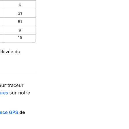
élevée du
eur traceur
ires
sur notre
lance GPS
de