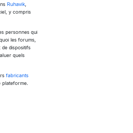
ions
Ruhavik
,
ciel, y compris
res personnes qui
rquoi les forums,
 de dispositifs
aluer quels
urs
fabricants
e plateforme.