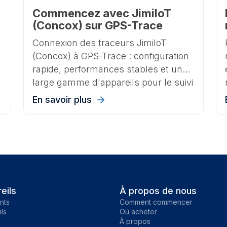
Commencez avec JimiIoT
(Concox) sur GPS-Trace
Connexion des traceurs JimiIoT
(Concox) à GPS-Trace : configuration
e
rapide, performances stables et une
large gamme d'appareils pour le suivi
personnel et professionnel.
En savoir plus
.
eils
À propos de nous
nts
Comment commencer
ls
Où acheter
À propos