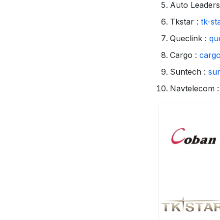
Auto Leaders
Tkstar :
tk-st
Queclink :
qu
Cargo :
carg
Suntech :
su
Navtelecom 