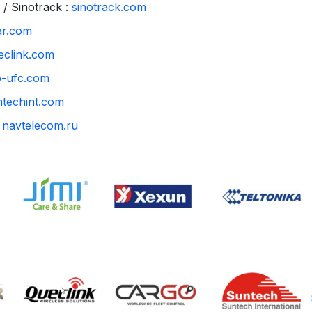
 / Sinotrack :
sinotrack.com
ar.com
eclink.com
o-ufc.com
ntechint.com
:
navtelecom.ru