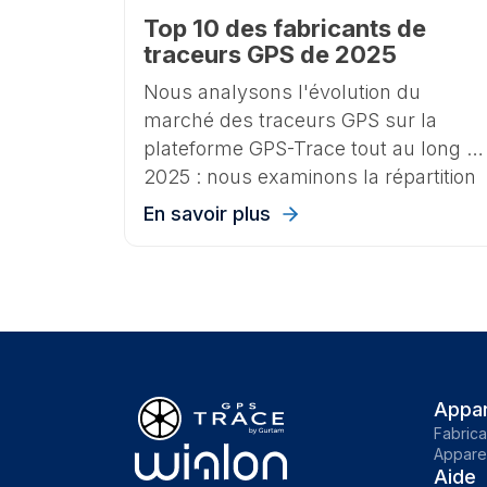
Top 10 des fabricants de
traceurs GPS de 2025
Nous analysons l'évolution du
marché des traceurs GPS sur la
plateforme GPS-Trace tout au long d
2025 : nous examinons la répartition
des appareils GPS connectés par
En savoir plus
fabricant, identifions les marques et
modèles à la croissance la plus
rapide, et mettons en évidence les
tendances clés telles que l'essor des
traceurs 4G et compatibles Bluetooth
Appar
Fabrica
Apparei
Aide