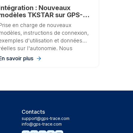
Intégration : Nouveaux
modèles TKSTAR sur GPS-
Trace
Prise en charge de nouveaux
modèles, instructions de connexion,
exemples d'utilisation et données
réelles sur l'autonomie. Nous
expliquons comment commencer à
En savoir plus
travailler avec les appareils
populaires TKSTAR, TKMARS et
WINNES dans Ruhavik et Forguard.
Contacts
support@gps-trace.com
info@gps-trace.com