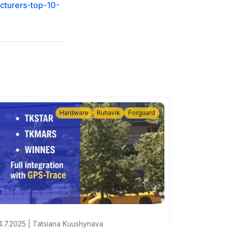
cturers-top-10-
Hardware
Ruhavik
Forguard
4.7.2025 | Tatsiana Kuushynava