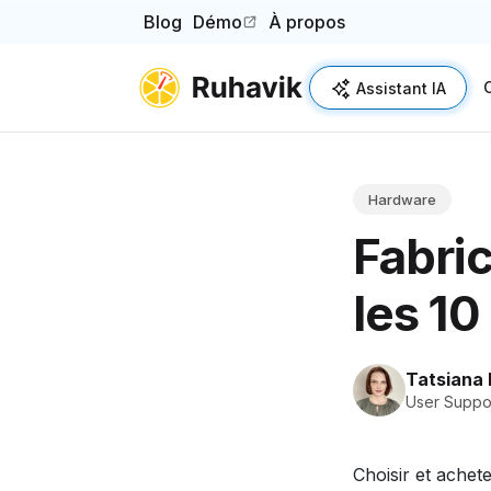
Blog
Démo
À propos
(opens in a new tab)
Assistant IA
Hardware
Fabric
les 10
Tatsiana
User Suppor
Choisir et achete