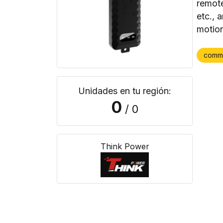
remote
etc., 
motion
comm
Unidades en tu región:
0
/ 0
Think Power