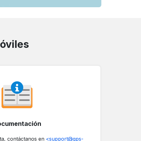
óviles
ocumentación
nta, contáctanos en
<support@gps-