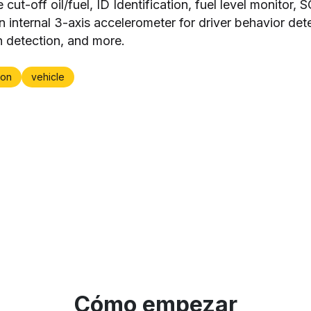
 cut-off oil/fuel, ID Identification, fuel level monitor, 
an internal 3-axis accelerometer for driver behavior det
 detection, and more.
on
vehicle
Cómo empezar