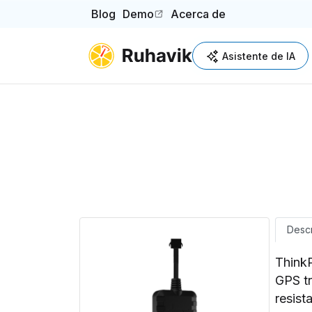
Blog
Demo
Acerca de
(opens in a new tab)
Asistente de IA
Descr
Think
GPS tr
resist