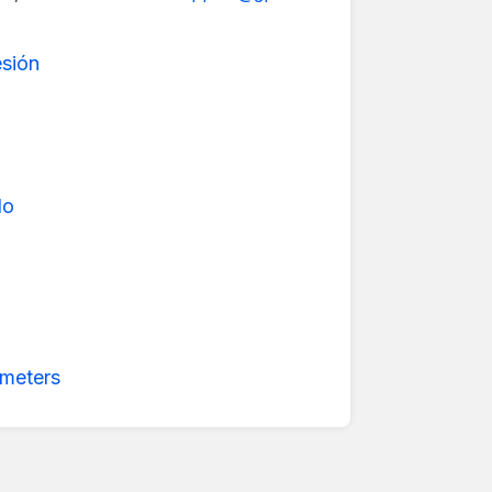
esión
do
meters