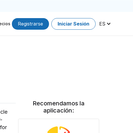
Registrarse
Iniciar Sesión
ES
ecios
Recomendamos la
aplicación:
cle
-
for